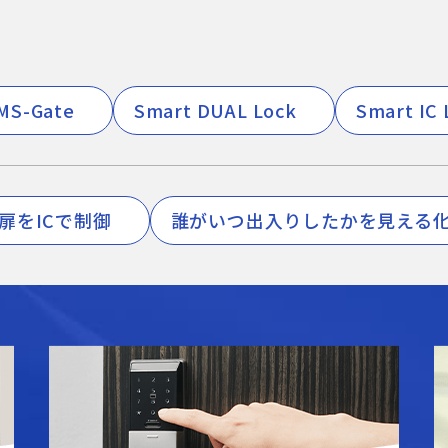
MS-Gate
Smart DUAL Lock
Smart IC 
扉をICで制御
誰がいつ出入りしたかを見える