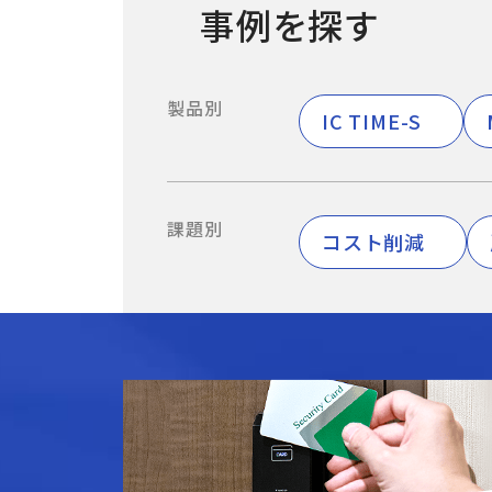
事例を探す
製品別
IC TIME-S
課題別
コスト削減